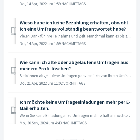
Do, 14 Apr, 2022 um 1:59 NACHMITTAGS
Wieso habe ich keine Bezahlung erhalten, obwohl
ich eine Umfrage vollständig beantwortet habe?
Vielen Dank für Ihre Teilnahme und Zeit. Manchmal kann es bis zu 24 Stunden dauern, bis die Bezahlung in Ihrem Account sichtbar wird. Sollten Sie nach zwei...
Do, 14 Apr, 2022 um 1:59 NACHMITTAGS
Wie kann ich alte oder abgelaufene Umfragen aus
meinem Profil löschen?
Sie können abgelaufene Umfragen ganz einfach von Ihrem Umfrage-Profil entfernen. Bitte klicken Sie dazu auf den Link oder den Button der Sie zur Umfrage füh...
Do, 21 Apr, 2022 um 11:02 VORMITTAGS
Ich möchte keine Umfrageeinladungen mehr per E-
Mail erhalten.
Wenn Sie keine Einladungen zu Umfragen mehr erhalten möchten, können Sie sich über den in jeder E-Mail enthaltenen Abmeldelink abmelden. Alternativ können S...
Mo, 30 Sep, 2024 um 4:43 NACHMITTAGS